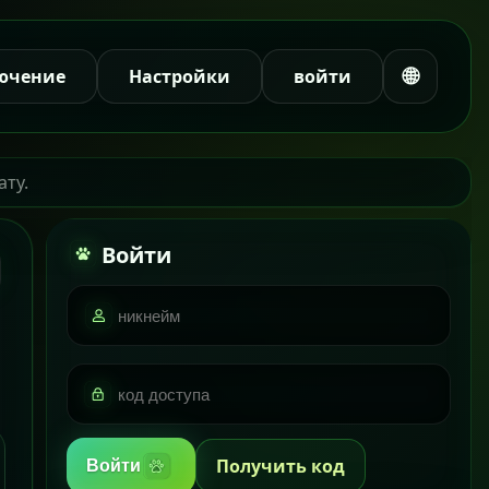
🌐
ючение
Настройки
войти
ату.
Войти
Получить код
Войти