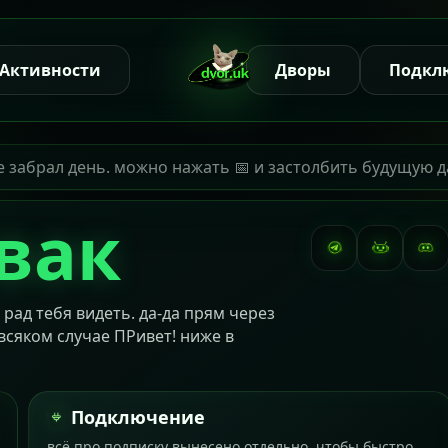
Активности
Дворы
Подкл
е забрал день. можно нажать 📅 и застолбить будущую д
вак
ад тебя видеть. да-да прям через
всяком случае ПРивет! ниже в
Подключение
всё про подписку вынесено отдельно, чтобы быстро