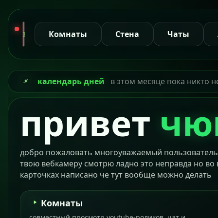
Комнаты
Стена
Чаты
календарь дней
в этом месяце пока никто н
привет
чю
добро пожаловать многоуважаемый пользователь р
твою вебкамеру смотрю ладно это неправда но во 
карточках написано че тут вообще можно делать
Комнаты
совместный просмотр youtube-роликов, чат и